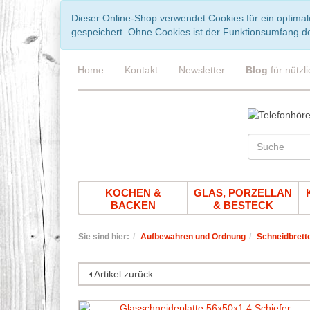
Dieser Online-Shop verwendet Cookies für ein optimal
gespeichert. Ohne Cookies ist der Funktionsumfang d
Home
Kontakt
Newsletter
Blog
für nützl
KOCHEN &
GLAS, PORZELLAN
BACKEN
& BESTECK
Sie sind hier:
Aufbewahren und Ordnung
Schneidbrette
Artikel zurück