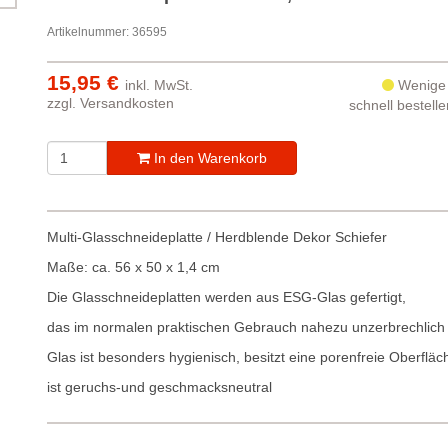
Artikelnummer: 36595
15,95 €
inkl. MwSt.
Wenige 
zzgl.
Versandkosten
schnell bestell
In den Warenkorb
Multi-Glasschneideplatte / Herdblende Dekor Schiefer
Maße: ca. 56 x 50 x 1,4 cm
Die Glasschneideplatten werden aus ESG-Glas gefertigt,
das im normalen praktischen Gebrauch nahezu unzerbrechlich i
Glas ist besonders hygienisch, besitzt eine porenfreie Oberflä
ist geruchs-und geschmacksneutral