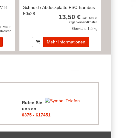
" 8-
Schneid / Abdeckplatte FSC-Bambus
50x28
13,50 €
inkl. MwSt.
zzgl.
Versandkosten
kl. MwSt.
Gewicht:
1.5 kg
dkosten
Mehr Informationen
Rufen Sie
uns an
0375 - 617451