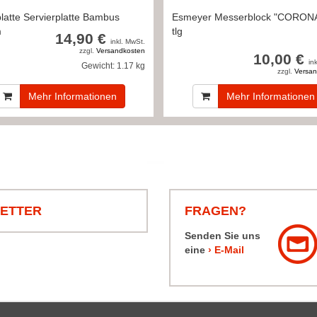
latte Servierplatte Bambus
Esmeyer Messerblock "CORONA
m
tlg
14,90 €
inkl. MwSt.
zzgl.
Versandkosten
10,00 €
in
Gewicht:
1.17 kg
zzgl.
Versan
Mehr Informationen
Mehr Informationen
LETTER
FRAGEN?
Senden Sie uns
eine
› E-Mail