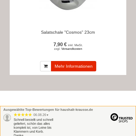
Salatschale "Cosmos" 23cm
7,90 €
inkl. MwSt.
zzgl.
Versandkosten
Mehr Informationen
Ausgewählte Top-Bewertungen für haushalt-krausse.de
06.08.26
▼
Schnell bestellt und schnell
geliefert, schön das alles
komplett ist, von Leine bis
Klammern und Korb.
Danke.