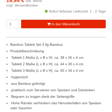
19,95 €
inkl. MwSt.
zzgl.
Versandkosten
Sofort lieferbar
Lieferzeit: 1 - 2 Tage
In den Warenkorb
Bambus Tablett Set 3 tlg Bambus
Produktbeschreibung
 Tablett 1 Maße (L x B x H): ca. 38 x 26 x 4 cm
 Tablett 2 Maße (L x B x H): ca. 44 x 30 x 4 cm
 Tablett 3 Maße (L x B x H): ca. 50 x 34 x 4 cm
 hygienisch
 aus Bambus gefertigt
 praktisch zum Servieren von Speisen und Getränken
 Bequem zu tragen dank der Seitengriffe
 Hohe Ränder verhindern das Herunterfallen von Speisen
oder Geschirr