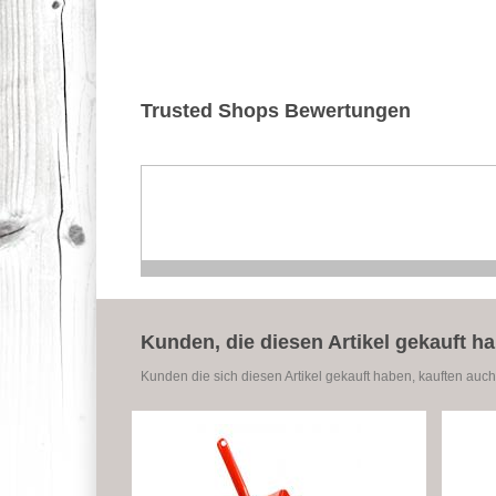
Trusted Shops Bewertungen
Kunden, die diesen Artikel gekauft h
Kunden die sich diesen Artikel gekauft haben, kauften auch 