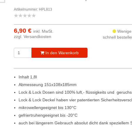
Artikelnummer: HPL813
6,90 €
inkl. MwSt.
Wenige 
zzgl.
Versandkosten
schnell bestell
In den Warenkorb
Inhalt 1,8l
Abmesseung 151x108x185mm
Lock & Lock Dosen sind 100% luft,- flüssigkeits und  geruchs
Lock & Lock Deckel haben vier patentierten Sicherheitsvers
mikrowellengeeignet bis 130°C
gefriertruhengeeignet bis -20°C
auch bei längerem Gebrauch absolut dicht dank speziellem Si