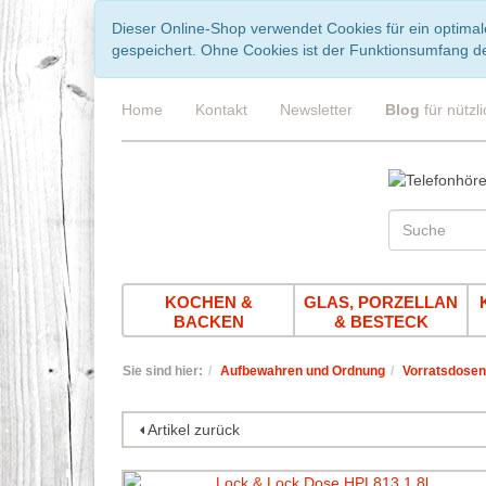
Dieser Online-Shop verwendet Cookies für ein optimal
gespeichert. Ohne Cookies ist der Funktionsumfang d
Home
Kontakt
Newsletter
Blog
für nützl
KOCHEN &
GLAS, PORZELLAN
BACKEN
& BESTECK
Sie sind hier:
Aufbewahren und Ordnung
Vorratsdosen
Artikel zurück