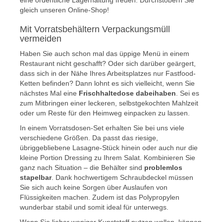
eine ordentliche Lagerhaltung freuen. Durchstöbern Sie
gleich unseren Online-Shop!
Mit Vorratsbehältern Verpackungsmüll
vermeiden
Haben Sie auch schon mal das üppige Menü in einem
Restaurant nicht geschafft? Oder sich darüber geärgert,
dass sich in der Nähe Ihres Arbeitsplatzes nur Fastfood-
Ketten befinden? Dann lohnt es sich vielleicht, wenn Sie
nächstes Mal eine
Frischhaltedose dabeihaben
. Sei es
zum Mitbringen einer leckeren, selbstgekochten Mahlzeit
oder um Reste für den Heimweg einpacken zu lassen.
In einem Vorratsdosen-Set erhalten Sie bei uns viele
verschiedene Größen. Da passt das riesige,
übriggebliebene Lasagne-Stück hinein oder auch nur die
kleine Portion Dressing zu Ihrem Salat. Kombinieren Sie
ganz nach Situation – die Behälter sind
problemlos
stapelbar
. Dank hochwertigem Schraubdeckel müssen
Sie sich auch keine Sorgen über Auslaufen von
Flüssigkeiten machen. Zudem ist das Polypropylen
wunderbar stabil und somit ideal für unterwegs.