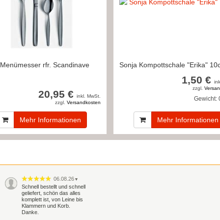
 Menümesser rfr. Scandinave
Sonja Kompottschale "Erika" 1
1,50 €
in
zzgl.
Versan
20,95 €
inkl. MwSt.
Gewicht:
zzgl.
Versandkosten
Mehr Informationen
Mehr Informationen
06.08.26
▼
Schnell bestellt und schnell
geliefert, schön das alles
komplett ist, von Leine bis
Klammern und Korb.
Danke.