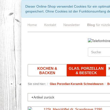
Dieser Online-Shop verwendet Cookies für ein optimal
gespeichert. Ohne Cookies ist der Funktionsumfang d
Home
Kontakt
Newsletter
Blog
für nützl
KOCHEN &
GLAS, PORZELLAN
BACKEN
& BESTECK
Sie sind hier:
Glas Porzellan Keramik Schneidwaren
B
Artikel zurück