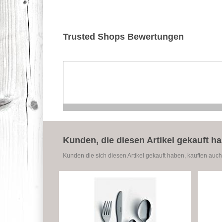
Trusted Shops Bewertungen
Kunden, die diesen Artikel gekauft h
Kunden die sich diesen Artikel gekauft haben, kauften auch 