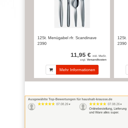
12St. Menügabel rfr. Scandinave
12St.
2390
2390
11,95 €
inkl. MwSt.
zzgl.
Versandkosten
Mehr Informationen
Ausgewählte Top-Bewertungen für haushalt-krausse.de
07.08.26
07.08.26
▼
▼
Onlinebestellung, Lieferung
und Ware alles super.