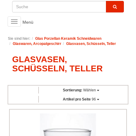
Toggle
Menü
navigation
Sie sind hier:
Glas Porzellan Keramik Schneidwaren
Glaswaren, Arcopalgeschirr
Glasvasen, Schüsseln, Teller
GLASVASEN,
SCHÜSSELN, TELLER
Sortierung:
Wählen
Artikel pro Seite
96