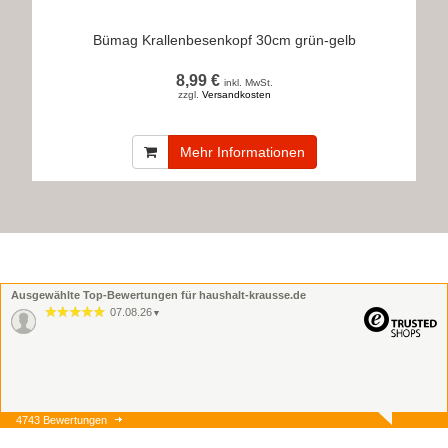
Bümag Krallenbesenkopf 30cm grün-gelb
8,99 €
inkl. MwSt.
zzgl.
Versandkosten
Mehr Informationen
Ausgewählte Top-Bewertungen für haushalt-krausse.de
07.08.26
▼
4743 Bewertungen
07.08.26
▼
Onlinebestellung, Lieferung