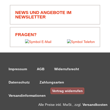
und Ware alles super.
NEWS UND ANGEBOTE IM
NEWSLETTER
06.08.26
▼
Schnell bestellt und schnell
geliefert, schön das alles
komplett ist, von Leine bis
FRAGEN?
Klammern und Korb.
Danke.
Impressum
AGB
Widerrufsrecht
Datenschutz
Zahlungsarten
Vertrag widerrufen
Versandinformationen
Alle Preise
inkl. MwSt., zzgl.
Versandkosten