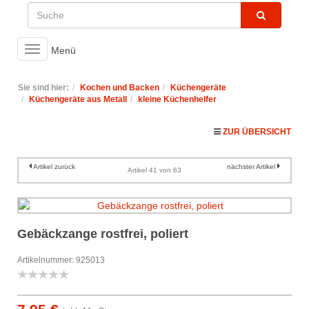
Toggle
Menü
navigation
Sie sind hier:
Kochen und Backen
Küchengeräte
Küchengeräte aus Metall
kleine Küchenhelfer
ZUR ÜBERSICHT
Artikel zurück
nächster Artikel
Artikel 41 von 63
Gebäckzange rostfrei, poliert
Artikelnummer: 925013