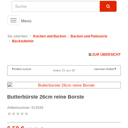
Toggle
Menü
navigation
Sie sind hier:
Kochen und Backen
Backen und Patisserie
Backzubehör
ZUR ÜBERSICHT
Artikel zurück
nächster Artikel
Artikel 25 von 60
Butterbürste 26cm reine Borste
Artikelnummer: 913048