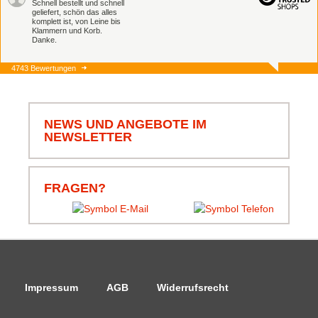
Schnell bestellt und schnell
geliefert, schön das alles
komplett ist, von Leine bis
Klammern und Korb.
Danke.
4743 Bewertungen
06.08.26
▼
Schnell und zuverlässig,
jederzeit wieder.
NEWS UND ANGEBOTE IM
NEWSLETTER
05.08.26
▼
FRAGEN?
Impressum
AGB
Widerrufsrecht