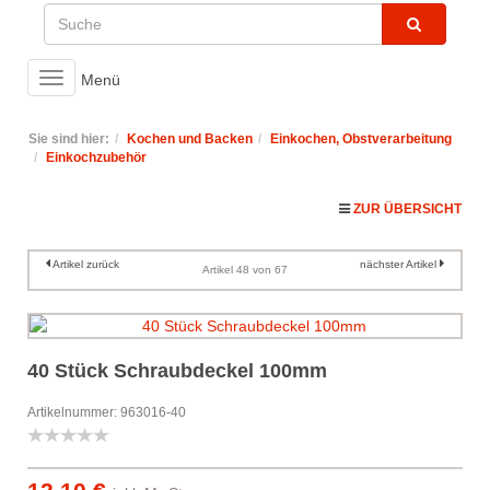
Toggle
Menü
navigation
Sie sind hier:
Kochen und Backen
Einkochen, Obstverarbeitung
Einkochzubehör
ZUR ÜBERSICHT
Artikel zurück
nächster Artikel
Artikel 48 von 67
40 Stück Schraubdeckel 100mm
Artikelnummer: 963016-40