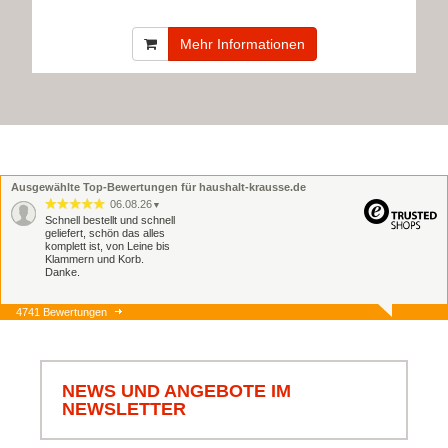
Mehr Informationen
Ausgewählte Top-Bewertungen für haushalt-krausse.de
06.08.26
▼
Schnell bestellt und schnell
geliefert, schön das alles
komplett ist, von Leine bis
Klammern und Korb.
Danke.
4741 Bewertungen
06.08.26
▼
Schnell und zuverlässig,
jederzeit wieder.
NEWS UND ANGEBOTE IM
NEWSLETTER
05.08.26
▼