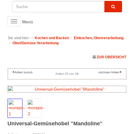
Toggle
Menü
navigation
Sie sind hier:
Kochen und Backen
Einkochen, Obstverarbeitung
Obst/Gemüse Verarbeitung
ZUR ÜBERSICHT
Artikel zurück
nächster Artikel
Artikel 25 von 58
Universal-Gemüsehobel "Mandoline"