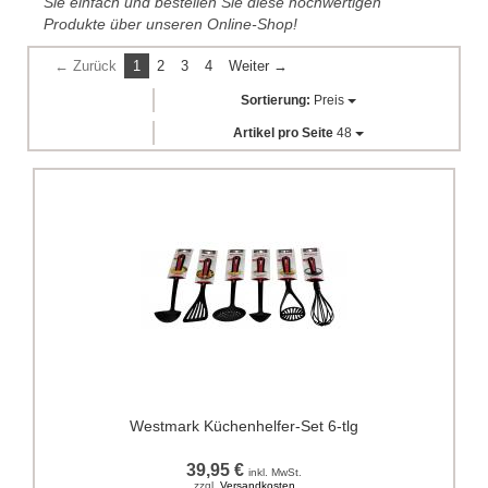
Sie einfach und bestellen Sie diese hochwertigen
Produkte über unseren Online-Shop!
← Zurück
1
2
3
4
Weiter →
Sortierung:
Preis
Artikel pro Seite
48
Westmark Küchenhelfer-Set 6-tlg
39,95 €
inkl. MwSt.
zzgl.
Versandkosten