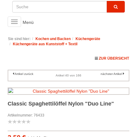
Toggle
Menü
navigation
Sie sind hier:
Kochen und Backen
Küchengeräte
Küchengeräte aus Kunststoff + Textil
ZUR ÜBERSICHT
Artikel zurück
nächster Artikel
Artikel 40 von 166
Classic Spaghettilöffel Nylon "Duo Line"
Artikelnummer: 76433