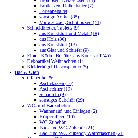
Brotdosen, Dekordosen (13)
Brotkästen, Rollenhalter (7)
Tortenbehälter
sonstige Artikel (88)
Vorratsdosen, Schüttboxen (43)
Schneidbretter, Tabletts (9)
aus Kunststoff und Metall (18)
aus Holz (30)
aus Kunststoff (13)
aus Glas und Schiefer (9)
Eimer, Körbe, Behälter aus Kunststoff (45)
Dekoartikel Weihnachten (1)
Kleiderbügel,Hosenspanner (5)
Bad & Ofen
Ofenzubehör
Aschekästen (16)
Ascheeimer (19)
Schaufeln (9)
sonstiges Zubehör (29)
WC- und Badzubehör
Wannenauf- und Einlagen (2)
Körperpflege (16)
WC-Zubehör
Bad- und WC-Zubehör (21)
Bad- und WC-Zubehör, Wärmflaschen (21)