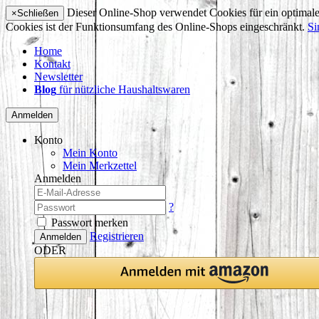
Dieser Online-Shop verwendet Cookies für ein optimales
×
Schließen
Cookies ist der Funktionsumfang des Online-Shops eingeschränkt.
Si
Home
Kontakt
Newsletter
Blog
für nützliche Haushaltswaren
Anmelden
Konto
Mein Konto
Mein Merkzettel
Anmelden
?
Passwort merken
Registrieren
Anmelden
ODER