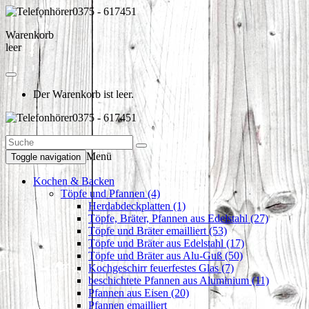
0375 - 617451
Warenkorb
leer
Der Warenkorb ist leer.
0375 - 617451
Menü
Toggle navigation
Kochen & Backen
Töpfe und Pfannen (4)
Herdabdeckplatten (1)
Töpfe, Bräter, Pfannen aus Edelstahl (27)
Töpfe und Bräter emailliert (53)
Töpfe und Bräter aus Edelstahl (17)
Töpfe und Bräter aus Alu-Guß (50)
Kochgeschirr feuerfestes Glas (7)
beschichtete Pfannen aus Aluminium (11)
Pfannen aus Eisen (20)
Pfannen emailliert