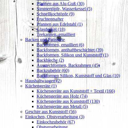
Pfannen aus Alu-Guß (30)
Simmertöpfe, Wasserkessel (5)
Schnellkochtöpfe (9)
Fruchtentsafter
Pfannen aus Edelstahl (1)
Glasdeckel (18)
Teekannen, emailliert
Backen und Patisserie
Backformen, emailliert (6)
Backformen, antihaftbeschichtet (39)
Backformen, Silikon und Kunststoff (1)
Backbleche (2)
Ausstechformen, Backrahmen (45)
Backzubehör (60)
Backformen Silikon, Kunststoff und Glas (10)
Haushaltwaagen (2)
Küchengeräte (1)
Küchengeräte aus Kunststoff + Textil (166)
Küchengeräte aus Holz (74)
Küchengeräte aus Kunststoff (130)
Küchengeräte aus Metall (5)
Geschirr aus Kunststoff (56)
Einkochen, Obstverarbeitung (3)
Einkochzubehör (67)
Obstverarbeitung