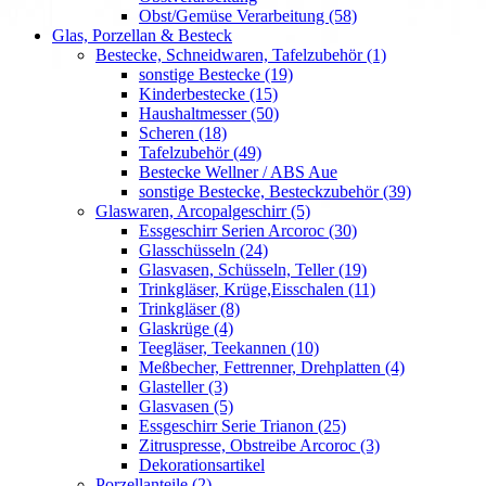
Obst/Gemüse Verarbeitung (58)
Glas, Porzellan & Besteck
Bestecke, Schneidwaren, Tafelzubehör (1)
sonstige Bestecke (19)
Kinderbestecke (15)
Haushaltmesser (50)
Scheren (18)
Tafelzubehör (49)
Bestecke Wellner / ABS Aue
sonstige Bestecke, Besteckzubehör (39)
Glaswaren, Arcopalgeschirr (5)
Essgeschirr Serien Arcoroc (30)
Glasschüsseln (24)
Glasvasen, Schüsseln, Teller (19)
Trinkgläser, Krüge,Eisschalen (11)
Trinkgläser (8)
Glaskrüge (4)
Teegläser, Teekannen (10)
Meßbecher, Fettrenner, Drehplatten (4)
Glasteller (3)
Glasvasen (5)
Essgeschirr Serie Trianon (25)
Zitruspresse, Obstreibe Arcoroc (3)
Dekorationsartikel
Porzellanteile (2)