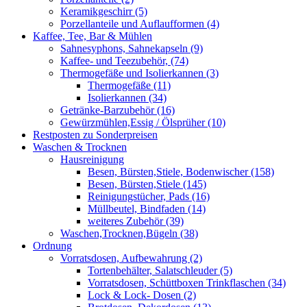
Keramikgeschirr (5)
Porzellanteile und Auflaufformen (4)
Kaffee, Tee, Bar & Mühlen
Sahnesyphons, Sahnekapseln (9)
Kaffee- und Teezubehör, (74)
Thermogefäße und Isolierkannen (3)
Thermogefäße (11)
Isolierkannen (34)
Getränke-Barzubehör (16)
Gewürzmühlen,Essig / Ölsprüher (10)
Restposten zu Sonderpreisen
Waschen & Trocknen
Hausreinigung
Besen, Bürsten,Stiele, Bodenwischer (158)
Besen, Bürsten,Stiele (145)
Reinigungstücher, Pads (16)
Müllbeutel, Bindfaden (14)
weiteres Zubehör (39)
Waschen,Trocknen,Bügeln (38)
Ordnung
Vorratsdosen, Aufbewahrung (2)
Tortenbehälter, Salatschleuder (5)
Vorratsdosen, Schüttboxen Trinkflaschen (34)
Lock & Lock- Dosen (2)