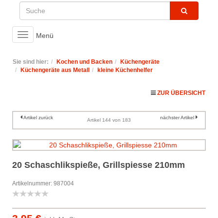
Toggle
Menü
navigation
Sie sind hier:
Kochen und Backen
Küchengeräte
Küchengeräte aus Metall
kleine Küchenhelfer
ZUR ÜBERSICHT
Artikel zurück
nächster Artikel
Artikel 144 von 183
20 Schaschlikspieße, Grillspiesse 210mm
Artikelnummer: 987004