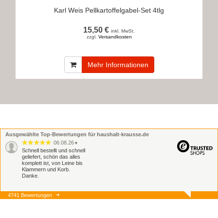
Karl Weis Pellkartoffelgabel-Set 4tlg
15,50 €
inkl. MwSt.
zzgl.
Versandkosten
Mehr Informationen
Ausgewählte Top-Bewertungen für haushalt-krausse.de
06.08.26
▼
Schnell bestellt und schnell
geliefert, schön das alles
komplett ist, von Leine bis
Klammern und Korb.
Danke.
4741 Bewertungen
06.08.26
▼
Schnell und zuverlässig,
jederzeit wieder.