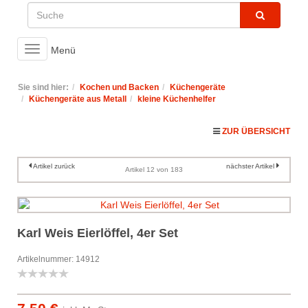
Toggle
Menü
navigation
Sie sind hier:
Kochen und Backen
Küchengeräte
Küchengeräte aus Metall
kleine Küchenhelfer
ZUR ÜBERSICHT
Artikel zurück
nächster Artikel
Artikel 12 von 183
Karl Weis Eierlöffel, 4er Set
Artikelnummer: 14912