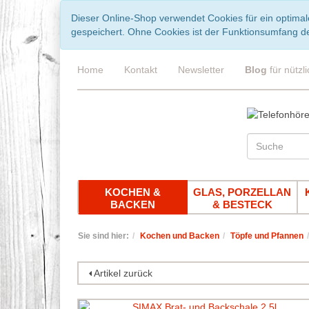
Dieser Online-Shop verwendet Cookies für ein optimal
gespeichert. Ohne Cookies ist der Funktionsumfang d
Home
Kontakt
Newsletter
Blog
für nützl
KOCHEN &
GLAS, PORZELLAN
BACKEN
& BESTECK
Sie sind hier:
Kochen und Backen
Töpfe und Pfannen
Artikel zurück