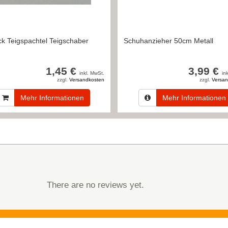
ck Teigspachtel Teigschaber
Schuhanzieher 50cm Metall
1,45 €
3,99 €
inkl. MwSt.
in
zzgl.
Versandkosten
zzgl.
Versan
Mehr Informationen
Mehr Informationen
There are no reviews yet.