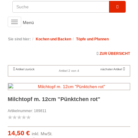
Toggle
Menü
navigation
Sie sind hier:
Kochen und Backen
Töpfe und Pfannen
ZUR ÜBERSICHT
Artikel zurück
nächster Artikel
Artikel 2 von 4
Milchtopf m. 12cm "Pünktchen rot"
Artikelnummer: 189811
14,50 €
inkl. MwSt.