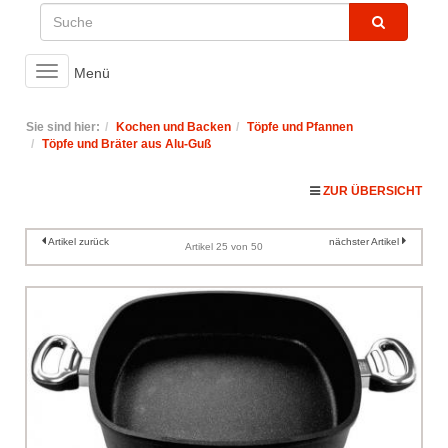
Toggle
Menü
navigation
Sie sind hier:
Kochen und Backen
Töpfe und Pfannen
Töpfe und Bräter aus Alu-Guß
ZUR ÜBERSICHT
Artikel zurück
nächster Artikel
Artikel 25 von 50