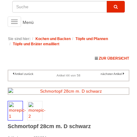
Toggle
Menü
navigation
Sie sind hier:
Kochen und Backen
Töpfe und Pfannen
Töpfe und Bräter emailliert
ZUR ÜBERSICHT
Artikel zurück
nächster Artikel
Artikel 44 von 58
Schmortopf 28cm m. D schwarz