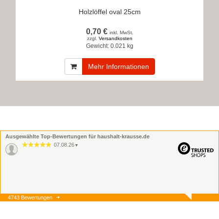
Holzlöffel oval 25cm
0,70 €
inkl. MwSt.
zzgl.
Versandkosten
Gewicht:
0.021 kg
Mehr Informationen
Ausgewählte Top-Bewertungen für haushalt-krausse.de
07.08.26
▼
4743 Bewertungen
07.08.26
▼
Onlinebestellung, Lieferung
und Ware alles super.