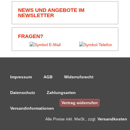
NEWS UND ANGEBOTE IM
NEWSLETTER
06.08.26
▼
Schnell bestellt und schnell
geliefert, schön das alles
komplett ist, von Leine bis
FRAGEN?
Klammern und Korb.
Danke.
Impressum
AGB
Widerrufsrecht
Datenschutz
Zahlungsarten
Vertrag widerrufen
Versandinformationen
Alle Preise
inkl. MwSt., zzgl.
Versandkosten