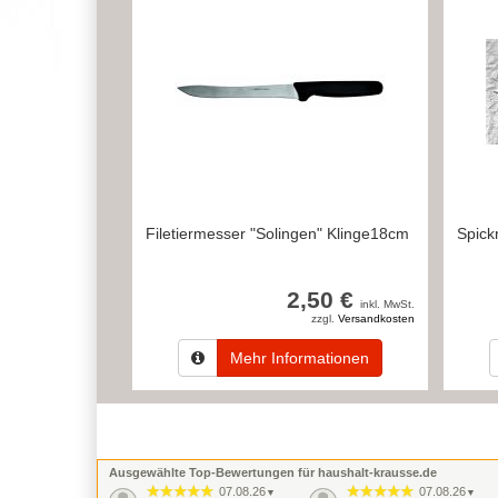
Filetiermesser "Solingen" Klinge18cm
Spick
2,50 €
inkl. MwSt.
zzgl.
Versandkosten
Mehr Informationen
Ausgewählte Top-Bewertungen für haushalt-krausse.de
07.08.26
07.08.26
▼
▼