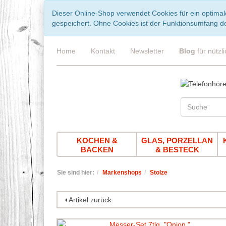
Dieser Online-Shop verwendet Cookies für ein optimal
gespeichert. Ohne Cookies ist der Funktionsumfang d
Home
Kontakt
Newsletter
Blog
für nützl
KOCHEN &
GLAS, PORZELLAN
BACKEN
& BESTECK
Sie sind hier:
Markenshops
Stolze
Artikel zurück