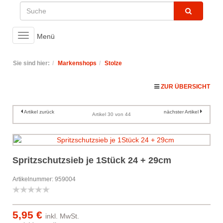
Toggle
Menü
navigation
Sie sind hier:
Markenshops
Stolze
ZUR ÜBERSICHT
Artikel zurück
nächster Artikel
Artikel 30 von 44
Spritzschutzsieb je 1Stück 24 + 29cm
Artikelnummer: 959004
5,95 €
inkl. MwSt.