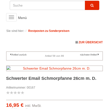
Toggle
Menü
navigation
Sie sind hier:
Restposten zu Sonderpreisen
ZUR ÜBERSICHT
Artikel zurück
nächster Artikel
Artikel 58 von 86
Schwerter Email Schmorpfanne 26cm m. D.
Artikelnummer: 00167
16,95 €
inkl. MwSt.