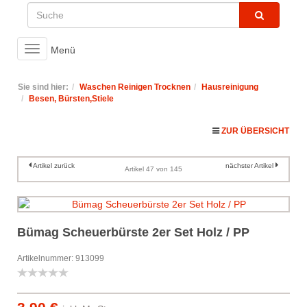
Toggle
Menü
navigation
Sie sind hier:
Waschen Reinigen Trocknen
Hausreinigung
Besen, Bürsten,Stiele
ZUR ÜBERSICHT
Artikel zurück
nächster Artikel
Artikel 47 von 145
Bümag Scheuerbürste 2er Set Holz / PP
Artikelnummer: 913099