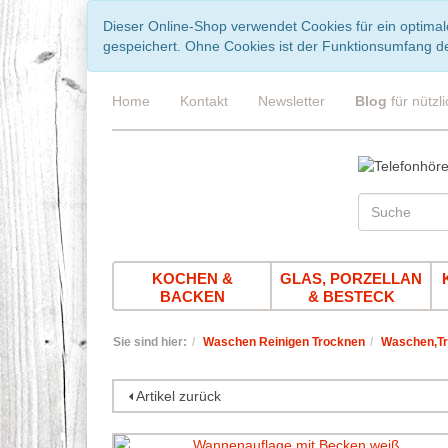
Dieser Online-Shop verwendet Cookies für ein optimal
gespeichert. Ohne Cookies ist der Funktionsumfang d
Home
Kontakt
Newsletter
Blog
für nützl
KOCHEN &
GLAS, PORZELLAN
BACKEN
& BESTECK
Sie sind hier:
Waschen Reinigen Trocknen
Waschen,Tr
Artikel zurück