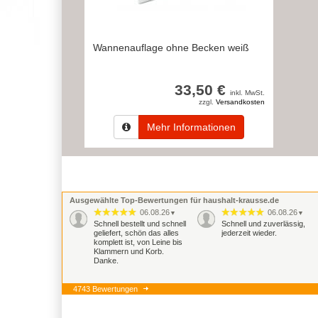
Wannenauflage ohne Becken weiß
33,50 €
inkl. MwSt.
zzgl.
Versandkosten
Mehr Informationen
Ausgewählte Top-Bewertungen für haushalt-krausse.de
06.08.26
06.08.26
▼
▼
Schnell bestellt und schnell
Schnell und zuverlässig,
geliefert, schön das alles
jederzeit wieder.
komplett ist, von Leine bis
Klammern und Korb.
Danke.
4743 Bewertungen