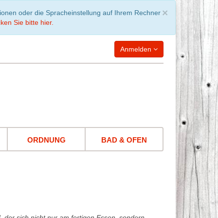
Schließen
×
tionen oder die Spracheinstellung auf Ihrem Rechner
ken Sie bitte hier.
Anmelden
WARENKORB
leer
ORDNUNG
BAD & OFEN
d, der sich nicht nur am fertigen Essen, sondern