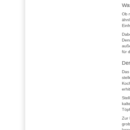
Was
Ob n
ähnl
Einf
Dabe
Denn
auß
für 
Der
Das 
stel
Koch
erhi
Stel
kalt
Töpf
Zur 
grob
lass