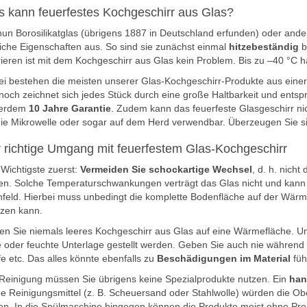
 kann feuerfestes Kochgeschirr aus Glas?
un Borosilikatglas (übrigens 1887 in Deutschland erfunden) oder ander
iche Eigenschaften aus. So sind sie zunächst einmal
hitzebeständig
b
rieren ist mit dem Kochgeschirr aus Glas kein Problem. Bis zu –40 °C hä
i bestehen die meisten unserer Glas-Kochgeschirr-Produkte aus eine
och zeichnet sich jedes Stück durch eine große Haltbarkeit und entspr
erdem
10 Jahre Garantie
. Zudem kann das feuerfeste Glasgeschirr nic
die Mikrowelle oder sogar auf dem Herd verwendbar. Überzeugen Sie s
 richtige Umgang mit feuerfestem Glas-Kochgeschirr
Wichtigste zuerst:
Vermeiden Sie schockartige Wechsel
, d. h. nich
len. Solche Temperaturschwankungen verträgt das Glas nicht und kann 
feld. Hierbei muss unbedingt die komplette Bodenfläche auf der Wärme
tzen kann.
len Sie niemals leeres Kochgeschirr aus Glas auf eine Wärmefläche. Um
e oder feuchte Unterlage gestellt werden. Geben Sie auch nie während 
e etc. Das alles könnte ebenfalls zu
Beschädigungen im Material
füh
Reinigung müssen Sie übrigens keine Spezialprodukte nutzen. Ein
han
e Reinigungsmittel (z. B. Scheuersand oder Stahlwolle) würden die Ob
en. In die Spülmaschine hingegen können die Produkte meist ohne Pr