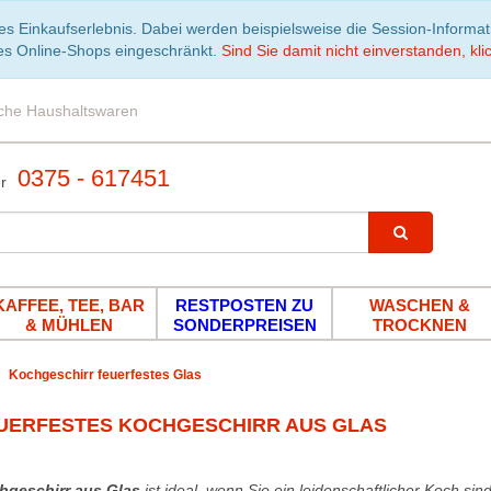
es Einkaufserlebnis. Dabei werden beispielsweise die Session-Informa
es Online-Shops eingeschränkt.
Sind Sie damit nicht einverstanden, klic
iche Haushaltswaren
0375 - 617451
KAFFEE, TEE, BAR
RESTPOSTEN ZU
WASCHEN &
& MÜHLEN
SONDERPREISEN
TROCKNEN
Kochgeschirr feuerfestes Glas
UERFESTES KOCHGESCHIRR AUS GLAS
hgeschirr aus Glas
ist ideal, wenn Sie ein leidenschaftlicher Koch sin