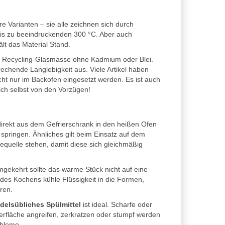
e Varianten – sie alle zeichnen sich durch
is zu beeindruckenden 300 °C. Aber auch
lt das Material Stand.
r Recycling-Glasmasse ohne Kadmium oder Blei.
echende Langlebigkeit aus. Viele Artikel haben
ht nur im Backofen eingesetzt werden. Es ist auch
ich selbst von den Vorzügen!
t direkt aus dem Gefrierschrank in den heißen Ofen
springen. Ähnliches gilt beim Einsatz auf dem
quelle stehen, damit diese sich gleichmäßig
gekehrt sollte das warme Stück nicht auf eine
des Kochens kühle Flüssigkeit in die Formen,
ren.
delsübliches Spülmittel
ist ideal. Scharfe oder
erfläche angreifen, zerkratzen oder stumpf werden
obleme.