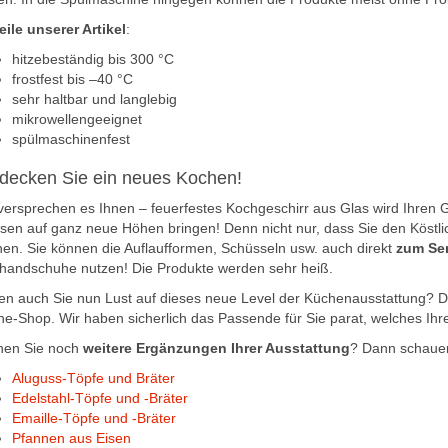
eile unserer Artikel
:
hitzebeständig bis 300 °C
frostfest bis –40 °C
sehr haltbar und langlebig
mikrowellengeeignet
spülmaschinenfest
decken Sie ein neues Kochen!
versprechen es Ihnen – feuerfestes Kochgeschirr aus Glas wird Ihren
sen auf ganz neue Höhen bringen! Denn nicht nur, dass Sie den Köstl
en. Sie können die Auflaufformen, Schüsseln usw. auch direkt
zum Ser
handschuhe nutzen! Die Produkte werden sehr heiß.
n auch Sie nun Lust auf dieses neue Level der Küchenausstattung? D
ne-Shop. Wir haben sicherlich das Passende für Sie parat, welches Ihr
hen Sie noch
weitere Ergänzungen Ihrer Ausstattung
? Dann schauen
Aluguss-Töpfe und Bräter
Edelstahl-Töpfe und -Bräter
Emaille-Töpfe und -Bräter
Pfannen aus Eisen