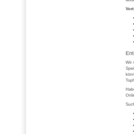
Vort
Ent
Wir 
Spei
könn
Topf
Habe
Onli
Suc