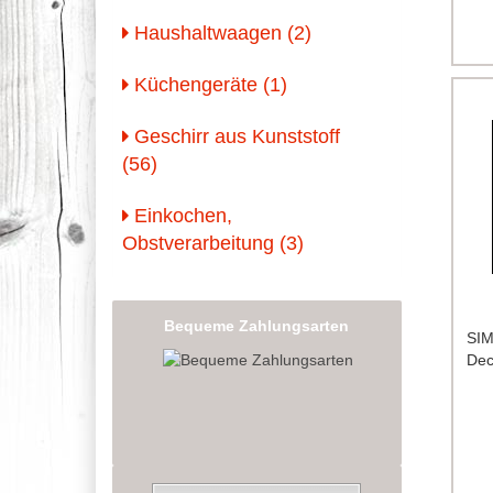
Haushaltwaagen (2)
Küchengeräte (1)
Geschirr aus Kunststoff
(56)
Einkochen,
Obstverarbeitung (3)
Bequeme Zahlungsarten
SIM
Dec