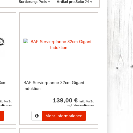
Sortierung:
Preis
Artikel pro Seite
24
28cm
BAF Servierpfanne 32cm Gigant
Induktion
139,00 €
nkl. MwSt.
inkl. MwSt.
ndkosten
zzgl.
Versandkosten
n
Mehr Informationen