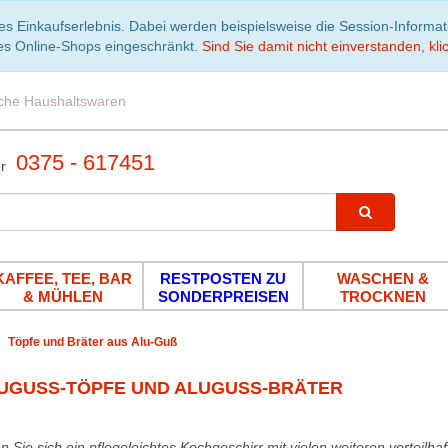
es Einkaufserlebnis. Dabei werden beispielsweise die Session-Informa
es Online-Shops eingeschränkt.
Sind Sie damit nicht einverstanden, klic
iche Haushaltswaren
0375 - 617451
KAFFEE, TEE, BAR
RESTPOSTEN ZU
WASCHEN &
& MÜHLEN
SONDERPREISEN
TROCKNEN
Töpfe und Bräter aus Alu-Guß
UGUSS-TÖPFE UND ALUGUSS-BRÄTER
 Sie sich ein pflegeleichtes Kochgeschirr mit vielen weiteren vorteil