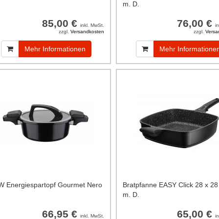
m. D.
85,00 €
76,00 €
inkl. MwSt.
i
zzgl.
Versandkosten
zzgl.
Versa
Mehr Informationen
Mehr Informatione
 Energiespartopf Gourmet Nero
Bratpfanne EASY Click 28 x 2
m. D.
66,95 €
65,00 €
inkl. MwSt.
i