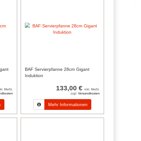
gant
BAF Servierpfanne 28cm Gigant
Induktion
133,00 €
nkl. MwSt.
inkl. MwSt.
ndkosten
zzgl.
Versandkosten
n
Mehr Informationen