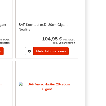
gant
BAF Kochtopf m.D. 20cm Gigant
Newline
104,95 €
nkl. MwSt.
inkl. MwSt.
ndkosten
zzgl.
Versandkosten
n
Mehr Informationen