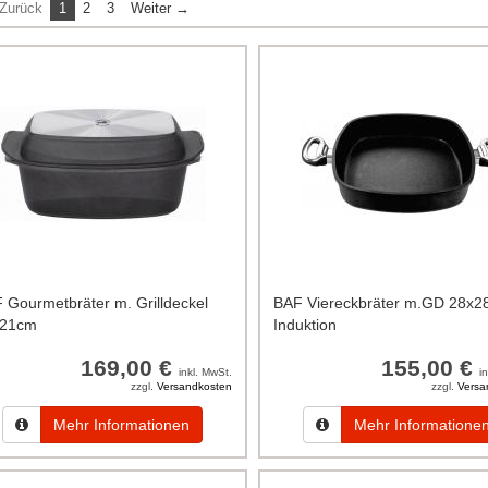
Zurück
1
2
3
Weiter →
 Gourmetbräter m. Grilldeckel
BAF Viereckbräter m.GD 28x
x21cm
Induktion
169,00 €
155,00 €
inkl. MwSt.
i
zzgl.
Versandkosten
zzgl.
Versa
Mehr Informationen
Mehr Informatione