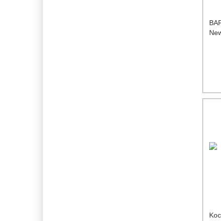
BAF
New
Koc