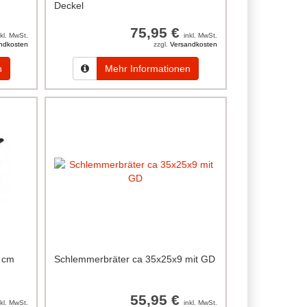
Deckel
75,95 €
nkl. MwSt.
inkl. MwSt.
ndkosten
zzgl.
Versandkosten
n
Mehr Informationen
8 cm
Schlemmerbräter ca 35x25x9 mit GD
55,95 €
nkl. MwSt.
inkl. MwSt.