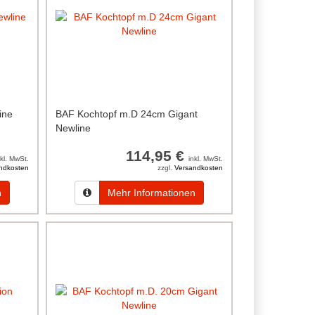
ine
BAF Kochtopf m.D 24cm Gigant
Newline
114,95 €
nkl. MwSt.
inkl. MwSt.
ndkosten
zzgl.
Versandkosten
n
Mehr Informationen