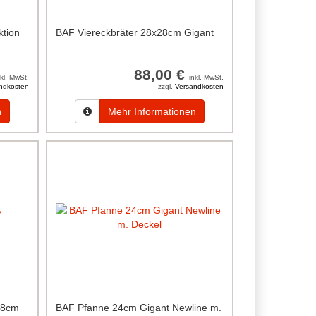
tion
BAF Viereckbräter 28x28cm Gigant
88,00 €
nkl. MwSt.
inkl. MwSt.
ndkosten
zzgl.
Versandkosten
n
Mehr Informationen
/28cm
BAF Pfanne 24cm Gigant Newline m.