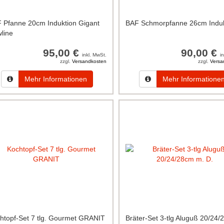
 Pfanne 20cm Induktion Gigant
BAF Schmorpfanne 26cm Induk
line
95,00 €
90,00 €
inkl. MwSt.
i
zzgl.
Versandkosten
zzgl.
Versa
Mehr Informationen
Mehr Informatione
htopf-Set 7 tlg. Gourmet GRANIT
Bräter-Set 3-tlg Aluguß 20/24