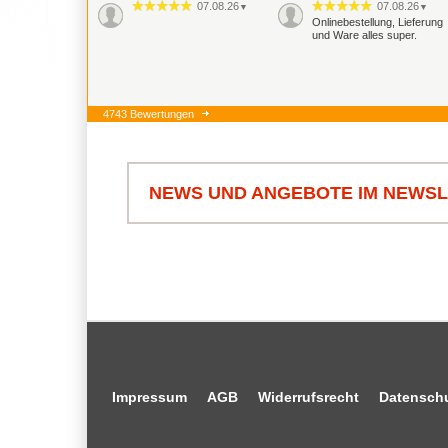
07.08.26
07.08.26
▼
▼
Onlinebestellung, Lieferung
und Ware alles super.
4743 Bewertungen
NEWS UND ANGEBOTE IM NEWS
Impressum
AGB
Widerrufsrecht
Datensch