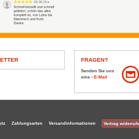
06.08.26
▼
Schnell bestellt und schnell
geliefert, schön das alles
komplett ist, von Leine bis
Klammern und Korb.
Danke.
LETTER
FRAGEN?
Senden Sie uns
eine
› E-Mail
utz
Zahlungsarten
Versandinformationen
Vertrag widerruf