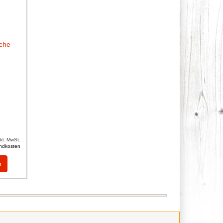
nkl. MwSt.
ndkosten
n