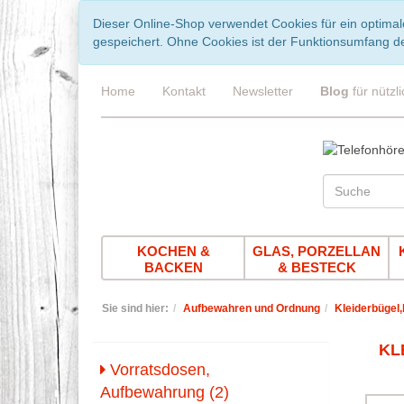
Dieser Online-Shop verwendet Cookies für ein optimal
gespeichert. Ohne Cookies ist der Funktionsumfang d
Home
Kontakt
Newsletter
Blog
für nützl
KOCHEN &
GLAS, PORZELLAN
BACKEN
& BESTECK
Sie sind hier:
Aufbewahren und Ordnung
Kleiderbügel
KL
Vorratsdosen,
Aufbewahrung (2)