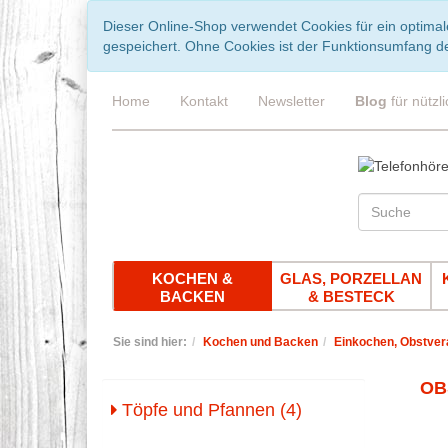
Dieser Online-Shop verwendet Cookies für ein optimal
gespeichert. Ohne Cookies ist der Funktionsumfang d
Home
Kontakt
Newsletter
Blog
für nützl
KOCHEN &
GLAS, PORZELLAN
BACKEN
& BESTECK
Sie sind hier:
Kochen und Backen
Einkochen, Obstver
OB
Töpfe und Pfannen (4)