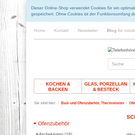
Dieser Online-Shop verwendet Cookies für ein optimal
gespeichert. Ohne Cookies ist der Funktionsumfang d
Home
Kontakt
Newsletter
Blog
für nützl
KOCHEN &
GLAS, PORZELLAN
BACKEN
& BESTECK
Sie sind hier:
Bad- und Ofenzubehör, Thermometer
Of
SC
Ofenzubehör
Aschekästen (16)
Wir 