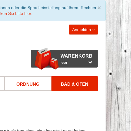
Schließen
×
tionen oder die Spracheinstellung auf Ihrem Rechner
ken Sie bitte hier.
Anmelden
WARENKORB
leer
ORDNUNG
BAD & OFEN
s wir sie brauchen, sie aber nicht parat haben.