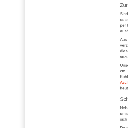
Zum
Sind
es s
per 
aush
Aus 
verz
dies
sozu
Unse
cm, 
Kohl
Asc
heut
Sch
Nebe
umst
sich
Da a