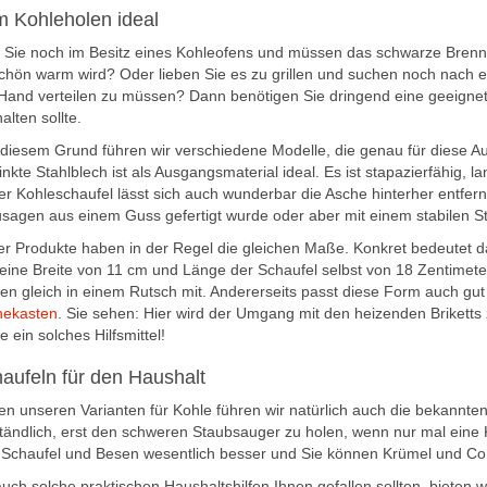
 Kohleholen ideal
 Sie noch im Besitz eines Kohleofens und müssen das schwarze Brenn
chön warm wird? Oder lieben Sie es zu grillen und suchen noch nach e
Hand verteilen zu müssen? Dann benötigen Sie dringend eine geeignet
alten sollte.
diesem Grund führen wir verschiedene Modelle, die genau für diese A
inkte Stahlblech ist als Ausgangsmaterial ideal. Es ist stapazierfähig, 
er Kohleschaufel lässt sich auch wunderbar die Asche hinterher entfer
sagen aus einem Guss gefertigt wurde oder aber mit einem stabilen S
r Produkte haben in der Regel die gleichen Maße. Konkret bedeutet da
eine Breite von 11 cm und Länge der Schaufel selbst von 18 Zentime
en gleich in einem Rutsch mit. Andererseits passt diese Form auch gut
hekasten
. Sie sehen: Hier wird der Umgang mit den heizenden Briketts
e ein solches Hilfsmittel!
aufeln für den Haushalt
n unseren Varianten für Kohle führen wir natürlich auch die bekannte
ändlich, erst den schweren Staubsauger zu holen, wenn nur mal eine 
 Schaufel und Besen wesentlich besser und Sie können Krümel und Co.
uch solche praktischen Haushaltshilfen Ihnen gefallen sollten, bieten 