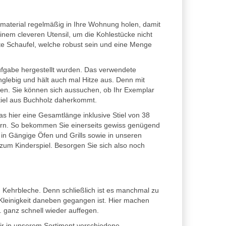
material regelmäßig in Ihre Wohnung holen, damit
inem cleveren Utensil, um die Kohlestücke nicht
e Schaufel, welche robust sein und eine Menge
ufgabe hergestellt wurden. Das verwendete
langlebig und hält auch mal Hitze aus. Denn mit
nen. Sie können sich aussuchen, ob Ihr Exemplar
tiel aus Buchholz daherkommt.
s hier eine Gesamtlänge inklusive Stiel von 38
tern. So bekommen Sie einerseits gewiss genügend
 in Gängige Öfen und Grills sowie in unseren
 zum Kinderspiel. Besorgen Sie sich also noch
n Kehrbleche. Denn schließlich ist es manchmal zu
Kleinigkeit daneben gegangen ist. Hier machen
 ganz schnell wieder auffegen.
wir in unserem Sortiment verschiedene