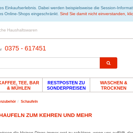
es Einkaufserlebnis. Dabei werden beispielsweise die Session-Informa
es Online-Shops eingeschränkt.
Sind Sie damit nicht einverstanden, klic
iche Haushaltswaren
0375 - 617451
KAFFEE, TEE, BAR
RESTPOSTEN ZU
WASCHEN &
& MÜHLEN
SONDERPREISEN
TROCKNEN
enzubehör
Schaufeln
HAUFELN ZUM KEHREN UND MEHR
wissen die kleinen Dinge immer erst zu schätzen, wenn uns auffällt, das