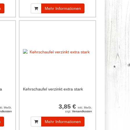
n
Mehr Informationen
ra
Kehrschaufel verzinkt extra stark
3,85 €
nkl. MwSt.
inkl. MwSt.
ndkosten
zzgl.
Versandkosten
n
Mehr Informationen