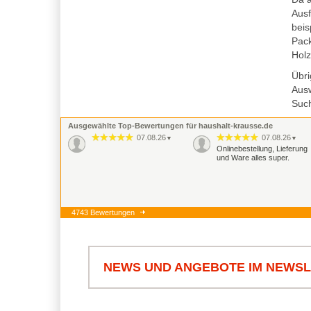
Ausf
beis
Pack
Holz
Übri
Aus
Such
Ausgewählte Top-Bewertungen für haushalt-krausse.de
07.08.26
07.08.26
▼
▼
Onlinebestellung, Lieferung
und Ware alles super.
4743 Bewertungen
NEWS UND ANGEBOTE IM NEWS