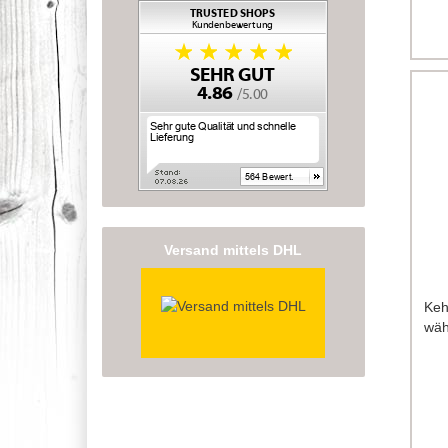
Versand mittels DHL
Keh
wäh