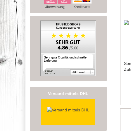
Son
Zah
Versand mittels DHL