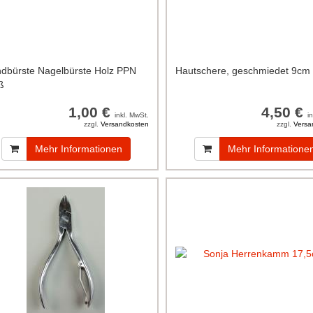
dbürste Nagelbürste Holz PPN
Hautschere, geschmiedet 9cm
ß
1,00 €
4,50 €
inkl. MwSt.
i
zzgl.
Versandkosten
zzgl.
Versa
Mehr Informationen
Mehr Informatione