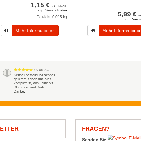
1,15 €
inkl. MwSt.
zzgl.
Versandkosten
5,99 €
i
Gewicht:
0.015 kg
zzgl.
Versa
Mehr Informationen
Mehr Informatione
06.08.26
▼
Schnell bestellt und schnell
geliefert, schön das alles
komplett ist, von Leine bis
Klammern und Korb.
Danke.
LETTER
FRAGEN?
Senden Sie