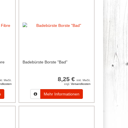
bre
Badebürste Borste "Bad"
8,25 €
nkl. MwSt.
inkl. MwSt.
ndkosten
zzgl.
Versandkosten
n
Mehr Informationen