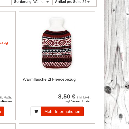
Sortierung:
Wählen
Artikel pro Seite
24
Wärmflasche 2l Fleecebezug
8,50 €
nkl. MwSt.
inkl. MwSt.
ndkosten
zzgl.
Versandkosten
n
Mehr Informationen