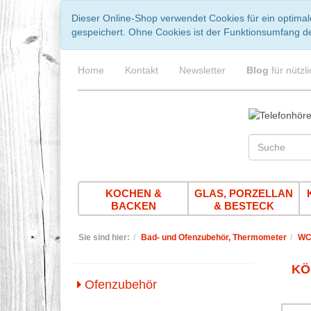
Dieser Online-Shop verwendet Cookies für ein optimal
gespeichert. Ohne Cookies ist der Funktionsumfang d
Home
Kontakt
Newsletter
Blog
für nützl
KOCHEN &
GLAS, PORZELLAN
BACKEN
& BESTECK
Sie sind hier:
Bad- und Ofenzubehör, Thermometer
WC-
KÖ
Ofenzubehör