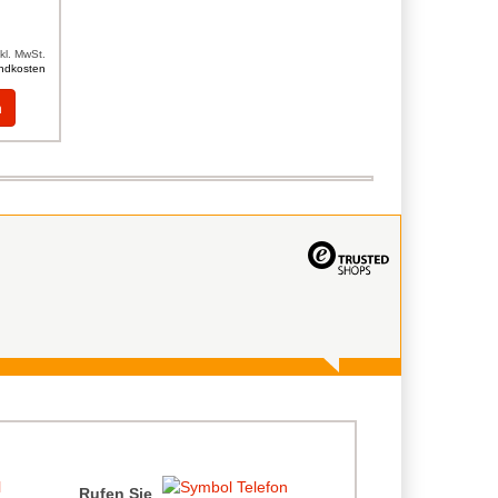
nkl. MwSt.
ndkosten
n
Rufen Sie