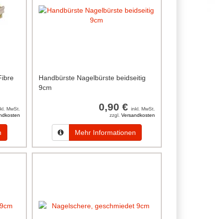
Fibre
Handbürste Nagelbürste beidseitig
9cm
0,90 €
nkl. MwSt.
inkl. MwSt.
ndkosten
zzgl.
Versandkosten
n
Mehr Informationen