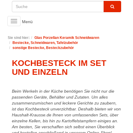
Toggle
Menü
navigation
Sie sind hier:
Glas Porzellan Keramik Schneidwaren
Bestecke, Schneidwaren, Tafelzubehör
sonstige Bestecke, Besteckzubehör
KOCHBESTECK IM SET
UND EINZELN
Beim Werkeln in der Küche benötigen Sie nicht nur die
passenden Geräte, Behälter und Zutaten. Um alles
zusammenzumischen und leckere Gerichte zu zaubern,
ist das Kochbesteck unverzichtbar. Deshalb bieten wir von
Haushalt-Krausse.de Ihnen von umfassenden Sets, über
einzelne Kellen, bis hin zu Kartoffelstampfern einiges an.
Am besten, Sie verschaffen sich selbst einen Überblick
und bestellen anschließend in unserem Online-Shop!