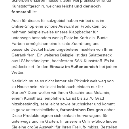
Scherben erklären müssen. Sehr viel praktischer ist da
Kunststoffgeschirr, welches
leicht und dennoch
formstabil
ist.
Auch für dieses Einsatzgebiet haben wir bei uns im
Online-Shop eine schöne Auswahl an Produkten. So
nehmen beispielsweise unsere Klappbecher für
unterwegs besonders wenig Platz im Korb ein. Bunte
Farben ermöglichen eine leichte Zuordnung und
passende Deckel halten ungebetene Insekten von Ihrem
Getränk fern. Ein weiteres Beispiel ist das Salatbesteck
aus UV-beständigem, hochfestem SAN-Kunststoff. Es ist
prädestiniert für den
Einsatz im Außenbereich
bei jedem
Wetter.
Natürlich muss es nicht immer ein Picknick weit weg von
zu Hause sein. Vielleicht lockt auch einfach nur Ihr
Garten? Dann wollen wir Ihnen Geschirr aus Melamin,
einem Kunstharz, empfehlen. Es ist bis zu 70 Grad
hitzebeständig, sehr leicht sowie bruchsicher und kommt
in ganz unterschiedlichen,
farbenfrohen Designs
daher.
Diese Produkte eignen sich einfach hervorragend für
unterwegs und im Garten. In unserem Online-Shop finden
Sie eine große Auswahl für Ihren Freiluft-Imbiss. Bestellen