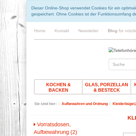
Dieser Online-Shop verwendet Cookies für ein optimal
gespeichert. Ohne Cookies ist der Funktionsumfang d
Home
Kontakt
Newsletter
Blog
für nützl
KOCHEN &
GLAS, PORZELLAN
BACKEN
& BESTECK
Sie sind hier:
Aufbewahren und Ordnung
Kleiderbügel
KL
Vorratsdosen,
Aufbewahrung (2)