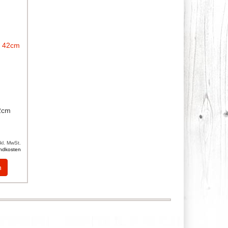
42cm
nkl. MwSt.
ndkosten
n