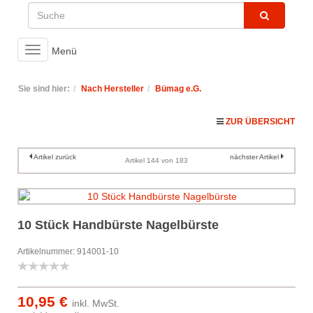
Toggle
Menü
navigation
Sie sind hier:
Nach Hersteller
Bümag e.G.
ZUR ÜBERSICHT
Artikel zurück
nächster Artikel
Artikel 144 von 183
10 Stück Handbürste Nagelbürste
Artikelnummer: 914001-10
10,95 €
inkl. MwSt.