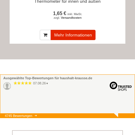
Thermometer für innen und außen
1,65 €
inkl. MwSt.
zzgl.
Versandkosten
Mehr Informationen
Ausgewählte Top-Bewertungen für haushalt-krausse.de
07.08.26
▼
4745 Bewertungen
07.08.26
▼
Onlinebestellung, Lieferung
und Ware alles super.