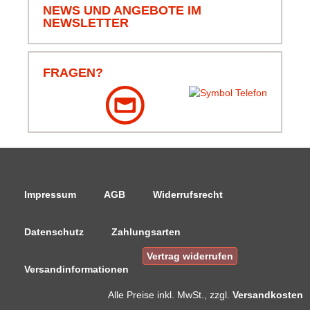
NEWS UND ANGEBOTE IM
NEWSLETTER
06.08.26
▼
Schnell bestellt und schnell
geliefert, schön das alles
komplett ist, von Leine bis
FRAGEN?
Klammern und Korb.
Danke.
Impressum
AGB
Widerrufsrecht
Datenschutz
Zahlungsarten
Vertrag widerrufen
Versandinformationen
Alle Preise
inkl. MwSt., zzgl.
Versandkosten