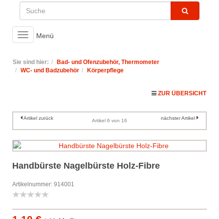
Toggle
Menü
navigation
Sie sind hier:
Bad- und Ofenzubehör, Thermometer
WC- und Badzubehör
Körperpflege
ZUR ÜBERSICHT
Artikel zurück
nächster Artikel
Artikel 6 von 16
Handbürste Nagelbürste Holz-Fibre
Artikelnummer: 914001