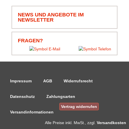
und Ware alles super.
NEWS UND ANGEBOTE IM
NEWSLETTER
06.08.26
▼
Schnell bestellt und schnell
geliefert, schön das alles
komplett ist, von Leine bis
FRAGEN?
Klammern und Korb.
Danke.
Impressum
AGB
Widerrufsrecht
Datenschutz
Zahlungsarten
Vertrag widerrufen
Versandinformationen
Alle Preise
inkl. MwSt., zzgl.
Versandkosten