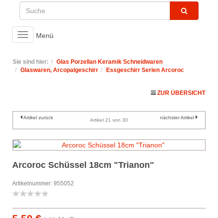
Toggle
Menü
navigation
Sie sind hier:
Glas Porzellan Keramik Schneidwaren
Glaswaren, Arcopalgeschirr
Essgeschirr Serien Arcoroc
ZUR ÜBERSICHT
Artikel zurück
nächster Artikel
Artikel 21 von 30
Arcoroc Schüssel 18cm "Trianon"
Artikelnummer: 955052