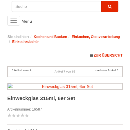
Toggle
Menü
navigation
Sie sind hier:
Kochen und Backen
Einkochen, Obstverarbeitung
Einkochzubehör
ZUR ÜBERSICHT
Artikel zurück
nächster Artikel
Artikel 7 von 67
Einweckglas 315ml, 6er Set
Artikelnummer: 16587