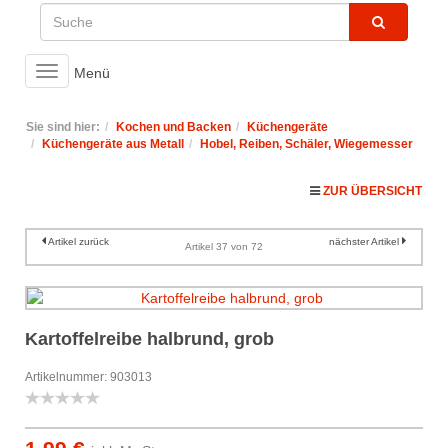
Toggle
Menü
navigation
Sie sind hier:
Kochen und Backen
Küchengeräte
Küchengeräte aus Metall
Hobel, Reiben, Schäler, Wiegemesser
ZUR ÜBERSICHT
Artikel zurück
nächster Artikel
Artikel 37 von 72
Kartoffelreibe halbrund, grob
Artikelnummer: 903013