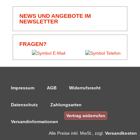
und Ware alles super.
NEWS UND ANGEBOTE IM
NEWSLETTER
06.08.26
▼
Schnell bestellt und schnell
geliefert, schön das alles
komplett ist, von Leine bis
FRAGEN?
Klammern und Korb.
Danke.
Impressum
AGB
Widerrufsrecht
Datenschutz
Zahlungsarten
Vertrag widerrufen
Versandinformationen
Alle Preise
inkl. MwSt., zzgl.
Versandkosten