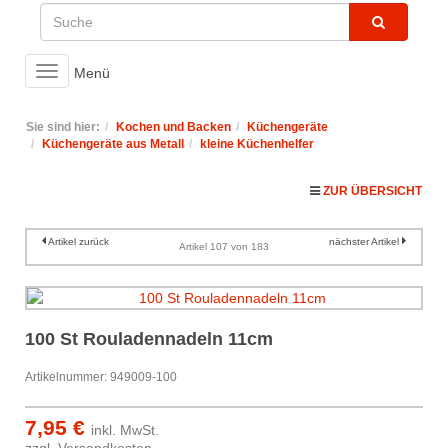
Toggle
Menü
navigation
Sie sind hier:
Kochen und Backen
Küchengeräte
Küchengeräte aus Metall
kleine Küchenhelfer
ZUR ÜBERSICHT
Artikel zurück
nächster Artikel
Artikel 107 von 183
100 St Rouladennadeln 11cm
Artikelnummer: 949009-100
7,95 €
inkl. MwSt.