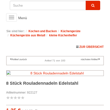
Toggle
Menü
navigation
Sie sind hier:
Kochen und Backen
Küchengeräte
Küchengeräte aus Metall
kleine Küchenhelfer
ZUR ÜBERSICHT
Artikel zurück
nächster Artikel
Artikel 71 von 183
8 Stück Rouladennadeln Edelstahl
Artikelnummer: 922127