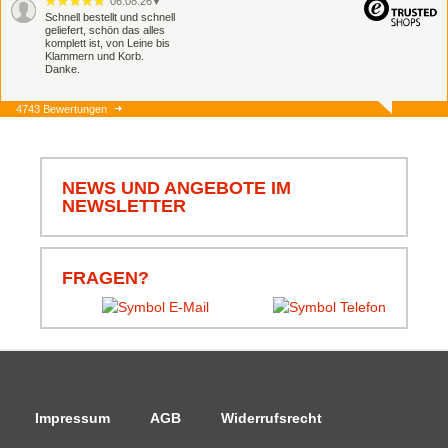
06.08.26
▼
Schnell bestellt und schnell
geliefert, schön das alles
komplett ist, von Leine bis
Klammern und Korb.
Danke.
4743 Bewertungen
06.08.26
▼
Schnell und zuverlässig,
jederzeit wieder.
NEWS UND ANGEBOTE IM
NEWSLETTER
05.08.26
▼
FRAGEN?
Impressum
AGB
Widerrufsrecht