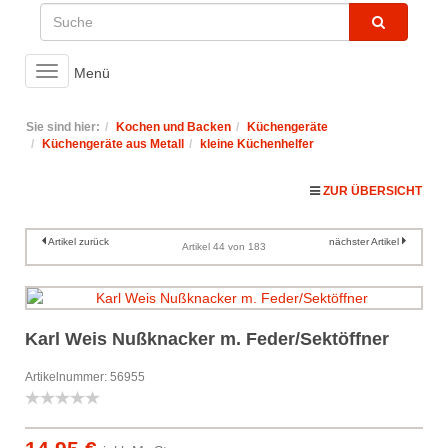
Toggle
Menü
navigation
Sie sind hier:
Kochen und Backen
Küchengeräte
Küchengeräte aus Metall
kleine Küchenhelfer
ZUR ÜBERSICHT
Artikel zurück
nächster Artikel
Artikel 44 von 183
Karl Weis Nußknacker m. Feder/Sektöffner
Artikelnummer: 56955