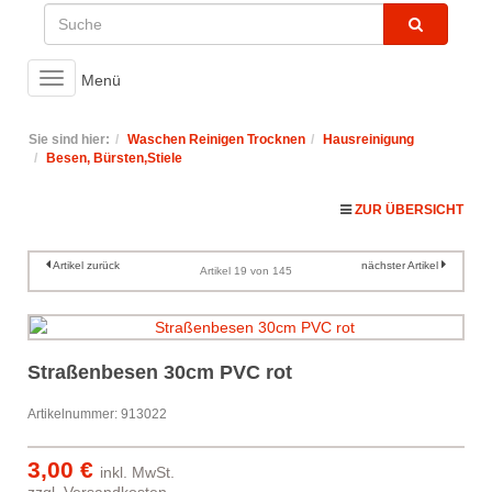
Toggle
Menü
navigation
Sie sind hier:
Waschen Reinigen Trocknen
Hausreinigung
Besen, Bürsten,Stiele
ZUR ÜBERSICHT
Artikel zurück
nächster Artikel
Artikel 19 von 145
Straßenbesen 30cm PVC rot
Artikelnummer: 913022
3,00 €
inkl. MwSt.