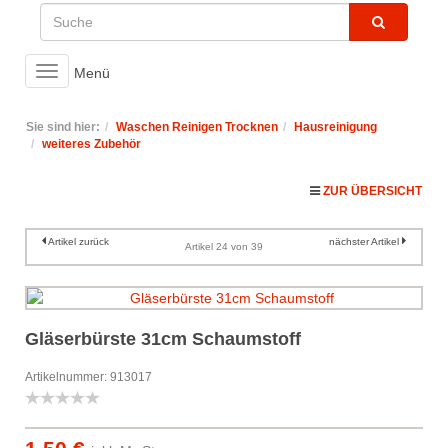
Toggle
Menü
navigation
Sie sind hier:
Waschen Reinigen Trocknen
Hausreinigung
weiteres Zubehör
ZUR ÜBERSICHT
Artikel zurück
nächster Artikel
Artikel 24 von 39
Gläserbürste 31cm Schaumstoff
Artikelnummer: 913017