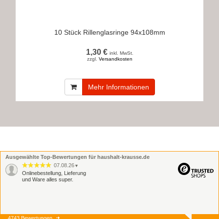
10 Stück Rillenglasringe 94x108mm
1,30 €
inkl. MwSt.
zzgl.
Versandkosten
Mehr Informationen
Ausgewählte Top-Bewertungen für haushalt-krausse.de
07.08.26
▼
Onlinebestellung, Lieferung
und Ware alles super.
4743 Bewertungen