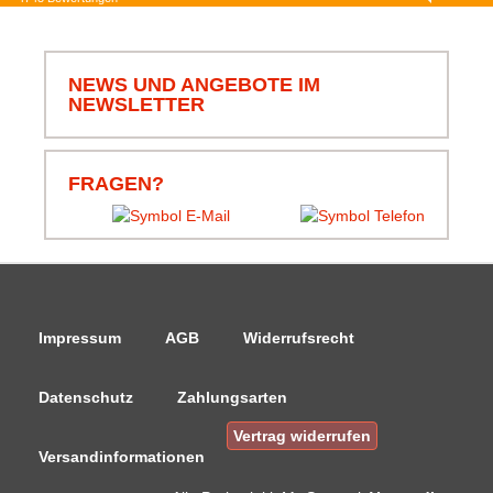
06.08.26
▼
Schnell bestellt und schnell
geliefert, schön das alles
komplett ist, von Leine bis
Klammern und Korb.
Danke.
NEWS UND ANGEBOTE IM
NEWSLETTER
06.08.26
▼
Schnell und zuverlässig,
jederzeit wieder.
FRAGEN?
Impressum
AGB
Widerrufsrecht
Datenschutz
Zahlungsarten
Vertrag widerrufen
Versandinformationen