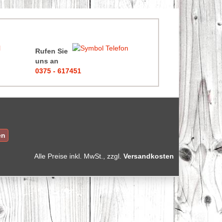
Rufen Sie
uns an
0375 - 617451
en
Alle Preise
inkl. MwSt., zzgl.
Versandkosten