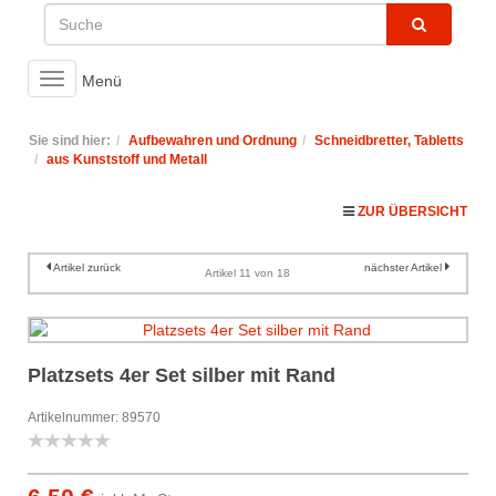
Toggle
Menü
navigation
Sie sind hier:
Aufbewahren und Ordnung
Schneidbretter, Tabletts
aus Kunststoff und Metall
ZUR ÜBERSICHT
Artikel zurück
nächster Artikel
Artikel 11 von 18
Platzsets 4er Set silber mit Rand
Artikelnummer: 89570