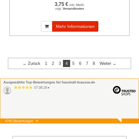
3,75 €
inkl. MwSt.
zzgl.
Versandkosten
Mehr Informationen
← Zurück
1
2
3
4
5
6
7
8
Weiter →
Ausgewählte Top-Bewertungen für haushalt-krausse.de
07.08.26
▼
4745 Bewertungen
07.08.26
▼
Onlinebestellung, Lieferung
und Ware alles super.