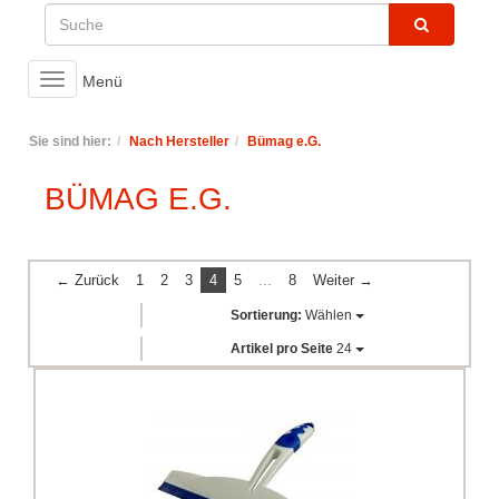
Toggle
Menü
navigation
Sie sind hier:
Nach Hersteller
Bümag e.G.
BÜMAG E.G.
← Zurück
1
2
3
4
5
...
8
Weiter →
Sortierung:
Wählen
Artikel pro Seite
24