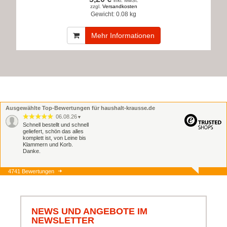
inkl. MwSt.
zzgl.
Versandkosten
Gewicht:
0.08 kg
Mehr Informationen
Ausgewählte Top-Bewertungen für haushalt-krausse.de
06.08.26
▼
Schnell bestellt und schnell
geliefert, schön das alles
komplett ist, von Leine bis
Klammern und Korb.
Danke.
4741 Bewertungen
06.08.26
▼
Schnell und zuverlässig,
jederzeit wieder.
NEWS UND ANGEBOTE IM
NEWSLETTER