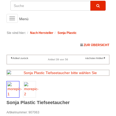
Toggle
Menü
navigation
Sie sind hier:
Nach Hersteller
Sonja Plastic
ZUR ÜBERSICHT
Artikel zurück
nächster Artikel
Artikel 39 von 56
Sonja Plastic Tiefseetaucher
Artikelnummer: 907063